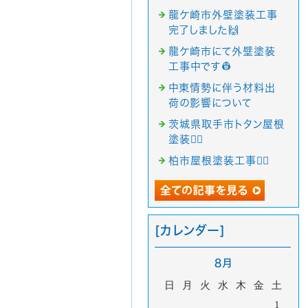
龍ケ崎市外壁塗装工事
完了しました🙌
龍ケ崎市にて外壁塗装
工事中です👷
中東情勢に伴う材料出
荷の影響について
茨城県取手市トタン屋根
塗装👷‍♂️
柏市屋根塗装工事👷‍♂️
[カレンダー]
8月
日
月
火
水
木
金
土
1