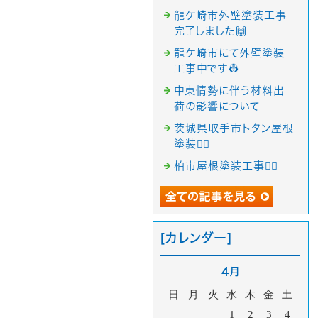
龍ケ崎市外壁塗装工事
完了しました🙌
龍ケ崎市にて外壁塗装
工事中です👷
中東情勢に伴う材料出
荷の影響について
茨城県取手市トタン屋根
塗装👷‍♂️
柏市屋根塗装工事👷‍♂️
[カレンダー]
4月
日
月
火
水
木
金
土
1
2
3
4